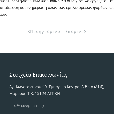
τών Κτηνιατρικών Φαρμάκων θα συνεχίσει να εργάζεται με σθέ
εκπαίδευση και ενημέρωση όλων των εμπλεκόμενων φορέων, ώστ
κων.
Προηγούμενο
Επόμενο
Στοιχεία Επικοινωνίας
Αγ. Κωνσταντίνου 40, Εμπορικό Κέντρο: Αίθριο (Α16),
Μαρούσι, Τ.Κ. 15124 ΑΤΤΙΚΗ
info@havepharm.gr