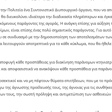
την Πολιτεία ένα Συντονιστικό Διυπουργικό όργανο, που να απ
 θα διευκολύνει ιδιαίτερα την διαδικασία πληρέστερων και έγ
εκόμενους παράγοντες της αγοράς. Η ανάγκη επίσης για αύξηση
μων, είναι επίσης ένας πολύ σημαντικός παράγοντας. Για αυτό
υ σε συνδυασμό με την δημοσιοποίηση των αποτελεσμάτων των
α λειτουργούν αποτρεπτικά για το κάθε κύκλωμα, που θα ήθελε 
 αποφυγή κάθε προσπάθειας για διακίνηση παράνομων κτηνιατρ
ρα και αποφασιστικά να ανακόψουν κάθε προσπάθεια για παράν
ροσεκτικοί και να μη πέφτουν θύματα επιτήδειων, που με το π
ω της άγνωστης προέλευσής τους, της άγνοιας για τις συνθήκε
ώων τους, την σωστή πρόληψη και αντιμετώπιση των ασθενειών