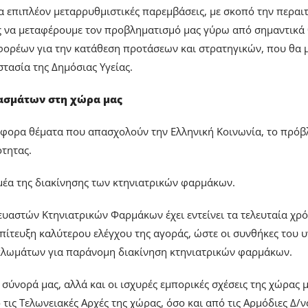
ια επιπλέον μεταρρυθμιστικές παρεμβάσεις, με σκοπό την περαι
ς να μεταφέρουμε τον προβληματισμό μας γύρω από σημαντικά θ
φορέων για την κατάθεση προτάσεων και στρατηγικών, που θα
τασία της Δημόσιας Υγείας.
ασμάτων στη χώρα μας
ιάφορα θέματα που απασχολούν την Ελληνική Κοινωνία, το πρόβ
ότητας.
μέα της διακίνησης των κτηνιατρικών φαρμάκων.
αστών Κτηνιατρικών Φαρμάκων έχει εντείνει τα τελευταία χρό
επίτευξη καλύτερου ελέγχου της αγοράς, ώστε οι συνθήκες του 
κλωμάτων για παράνομη διακίνηση κτηνιατρικών φαρμάκων.
ύνορά μας, αλλά και οι ισχυρές εμπορικές σχέσεις της χώρας μα
τις Τελωνειακές Αρχές της χώρας, όσο και από τις Αρμόδιες Δ/ν